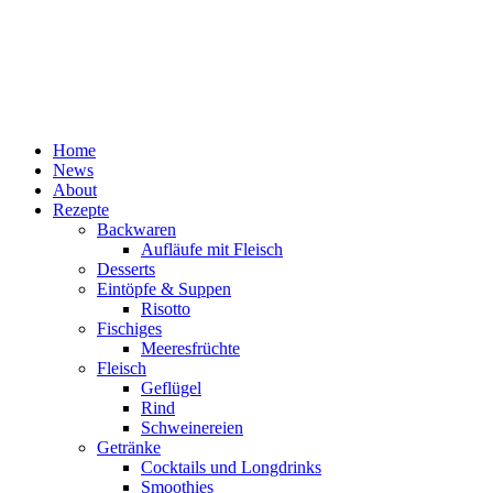
Home
News
About
Rezepte
Backwaren
Aufläufe mit Fleisch
Desserts
Eintöpfe & Suppen
Risotto
Fischiges
Meeresfrüchte
Fleisch
Geflügel
Rind
Schweinereien
Getränke
Cocktails und Longdrinks
Smoothies