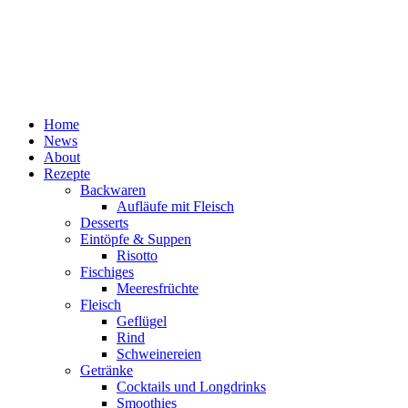
Home
News
About
Rezepte
Backwaren
Aufläufe mit Fleisch
Desserts
Eintöpfe & Suppen
Risotto
Fischiges
Meeresfrüchte
Fleisch
Geflügel
Rind
Schweinereien
Getränke
Cocktails und Longdrinks
Smoothies