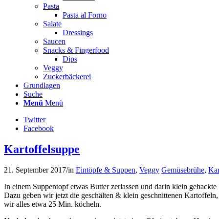
Snacks & Fingerfood
Dips
Veggy
Zuckerbäckerei
Grundlagen
Suche
Menü
Menü
Twitter
Facebook
Kartoffelsuppe
21. September 2017
/
in
Eintöpfe & Suppen
,
Veggy
Gemüsebrühe
,
Kar
In einem Suppentopf etwas Butter zerlassen und darin klein gehackte
Dazu geben wir jetzt die geschälten & klein geschnittenen Kartoffeln,
wir alles etwa 25 Min. köcheln.
Nach dem kochen nehmen wir uns jetzt einen Pürrierstab zur Hand un
Als Ein-/Beilage oder zur Deko bieten sich zur Kartoffelsuppe viele Z
– geröstete Schinkenstücke
– Pfifferlinge