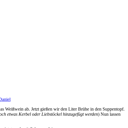
Daniel
was Weißwein ab. Jetzt gießen wir den Liter Brühe in den Suppentopf.
och etwas Kerbel oder Liebstöckel hinzugefügt werden
) Nun lassen
 jetzt noch mit Sahne verfeinern.