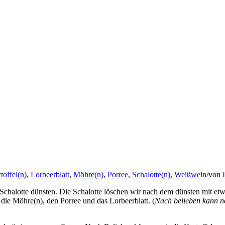
toffel(n)
,
Lorbeerblatt
,
Möhre(n)
,
Porree
,
Schalotte(n)
,
Weißwein
/
von
 Schalotte dünsten. Die Schalotte löschen wir nach dem dünsten mit et
 die Möhre(n), den Porree und das Lorbeerblatt. (
Nach belieben kann n
d pürrieren unsere Suppe. Nach Belieben können wir die Kartoffelsuppe
utaten an: