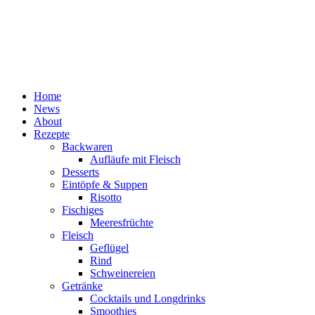
Home
News
About
Rezepte
Backwaren
Aufläufe mit Fleisch
Desserts
Eintöpfe & Suppen
Risotto
Fischiges
Meeresfrüchte
Fleisch
Geflügel
Rind
Schweinereien
Getränke
Cocktails und Longdrinks
Smoothies
Pasta
Pasta al Forno
Salate
Dressings
Saucen